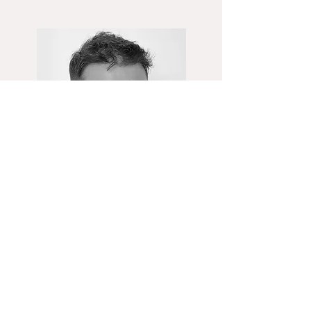
Dr.
Adrián Mattacheo
VOCAL TITULAR 2º