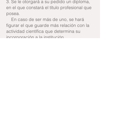
3. Se le otorgará a su pedido un diploma,
en el que constará el título profesional que
posea.
En caso de ser más de uno, se hará
figurar el que guarde más relación con la
actividad científica que determina su
incorporación a la institución.
4. Los Miembros Asociados no pueden
formar parte de CD y demás comisiones y
tribunales.
5. No tienen voz ni voto en las asambleas
que no tengan un carácter exclusivamente
científico.
Miembros Vitalicios
Requisitos
1. Antigüedad no menor de 35 años de
asociado.
2. Tener más de 65 años con 20 años de socio.