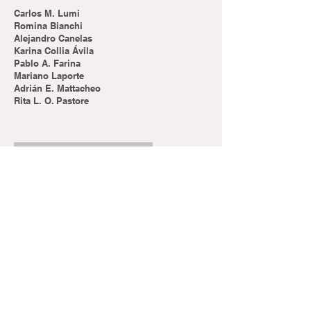
Carlos M. Lumi
Romina Bianchi
Alejandro Canelas
Karina Collia Ávila
Pablo A. Farina
Mariano Laporte
Adrián E. Mattacheo
Rita L. O. Pastore